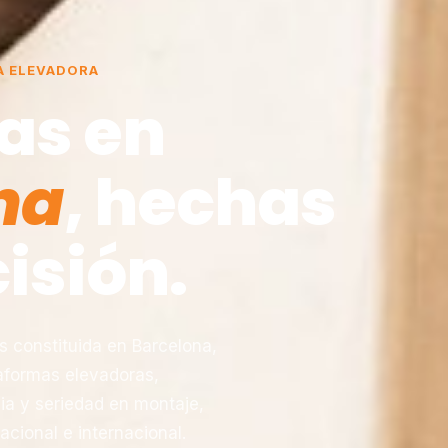
A ELEVADORA
as en
na
, hechas
isión.
constituida en Barcelona,
taformas elevadoras,
ia y seriedad en montaje,
acional e internacional.