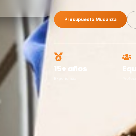
Presupuesto Mudanza
15+ años
Equ
Experiencia
Profesi