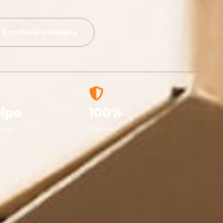
Escribe una Reseña
ipo
100%
onal
Seguro