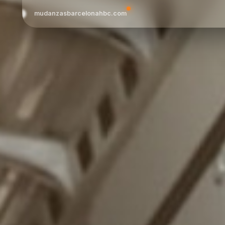
mudanzasbarcelonahbc.com