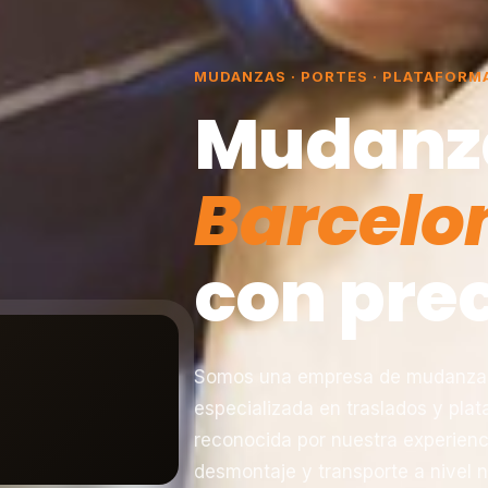
MUDANZAS · PORTES · PLATAFORM
Mudanz
Barcelo
con prec
Somos una empresa de mudanzas 
especializada en traslados y pla
reconocida por nuestra experienc
desmontaje y transporte a nivel n