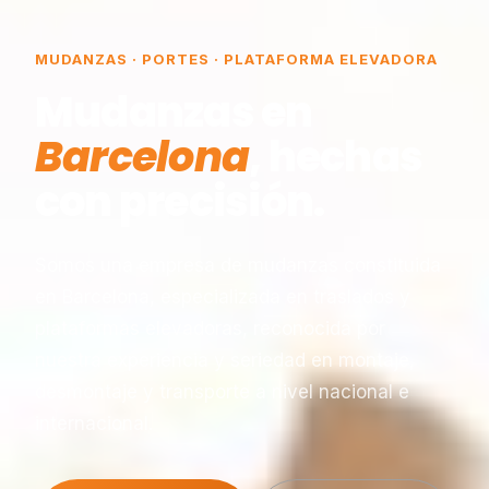
MUDANZAS · PORTES · PLATAFORMA ELEVADORA
Mudanzas en
Barcelona
, hechas
con precisión.
Somos una empresa de mudanzas constituida
en Barcelona, especializada en traslados y
plataformas elevadoras, reconocida por
nuestra experiencia y seriedad en montaje,
desmontaje y transporte a nivel nacional e
internacional.