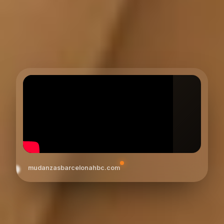
mudanzasbarcelonahbc.com