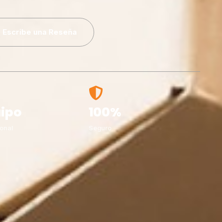
Escribe una Reseña
ipo
100%
onal
Seguro