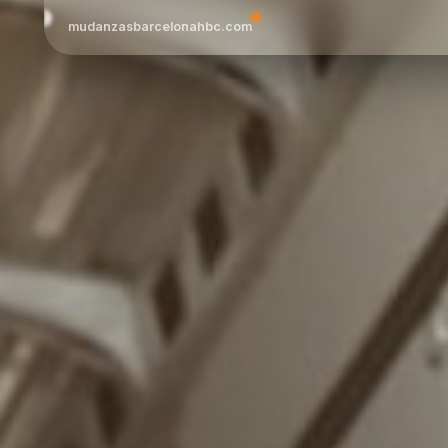
mudanzasbarcelonahbc.com