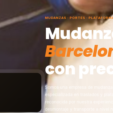
MUDANZAS · PORTES · PLATAFORM
Mudanz
Barcelo
con prec
Somos una empresa de mudanzas 
especializada en traslados y pla
reconocida por nuestra experienc
desmontaje y transporte a nivel n