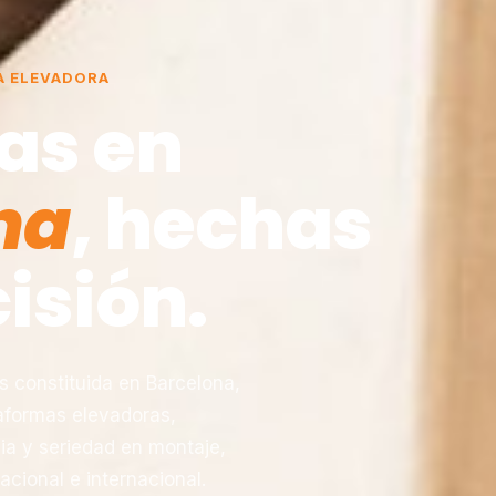
A ELEVADORA
as en
na
, hechas
isión.
constituida en Barcelona,
taformas elevadoras,
ia y seriedad en montaje,
acional e internacional.