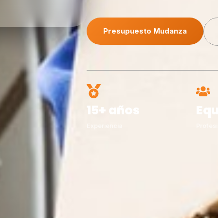
Presupuesto Mudanza
15+ años
Equ
Experiencia
Profesi