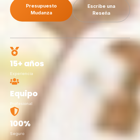
Presupuesto
Escribe una
Mudanza
Reseña
15+ años
Experiencia
Equipo
Profesional
100%
Seguro