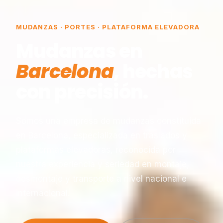
MUDANZAS · PORTES · PLATAFORMA ELEVADORA
Mudanzas en
Barcelona
, hechas
con precisión.
Somos una empresa de mudanzas constituida
en Barcelona, especializada en traslados y
plataformas elevadoras, reconocida por
nuestra experiencia y seriedad en montaje,
desmontaje y transporte a nivel nacional e
internacional.