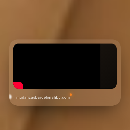
mudanzasbarcelonahbc.com