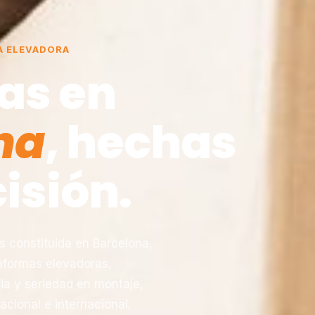
A ELEVADORA
as en
na
, hechas
isión.
constituida en Barcelona,
taformas elevadoras,
ia y seriedad en montaje,
acional e internacional.