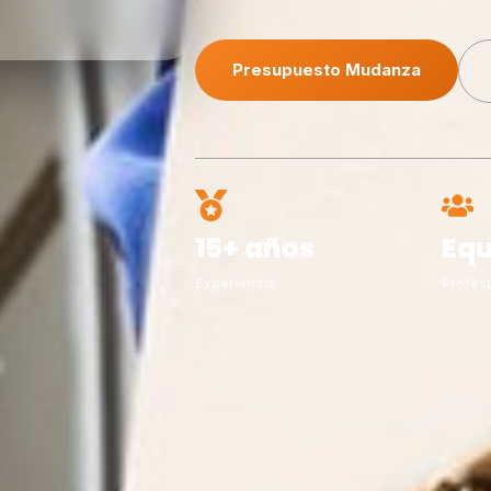
Presupuesto Mudanza
15+ años
Equ
Experiencia
Profesi