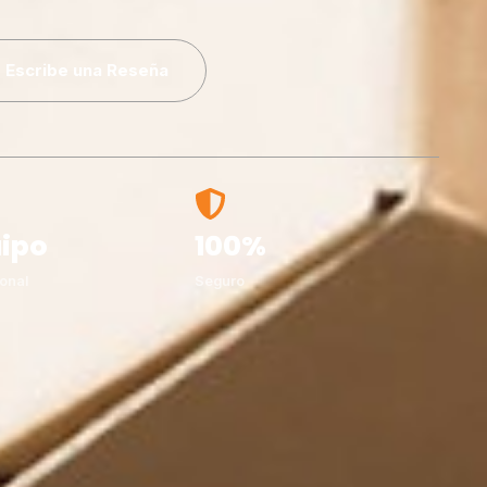
Escribe una Reseña
ipo
100%
onal
Seguro