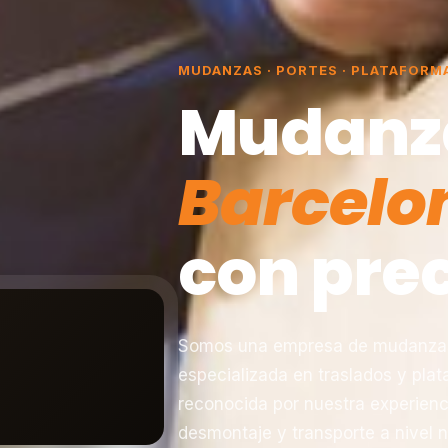
MUDANZAS · PORTES · PLATAFORM
Mudanz
Barcelo
con prec
Somos una empresa de mudanzas 
especializada en traslados y pla
reconocida por nuestra experienc
desmontaje y transporte a nivel n