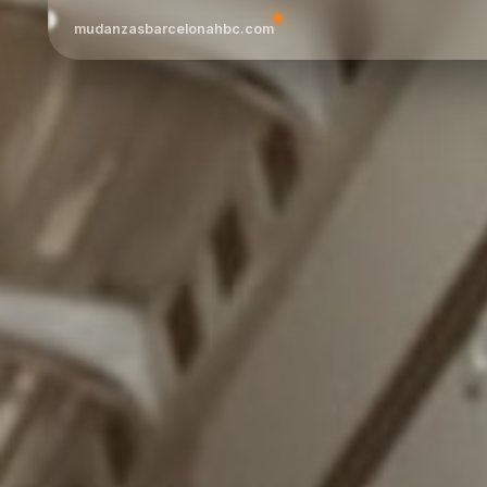
mudanzasbarcelonahbc.com