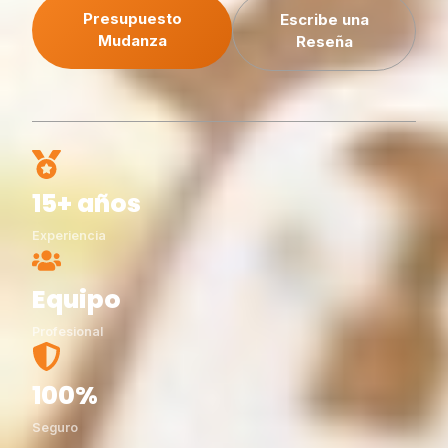
Presupuesto
Escribe una
Mudanza
Reseña
15+ años
Experiencia
Equipo
Profesional
100%
Seguro