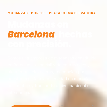
MUDANZAS · PORTES · PLATAFORMA ELEVADORA
Mudanzas en
Barcelona
, hechas
con precisión.
Somos una empresa de mudanzas constituida
en Barcelona, especializada en traslados y
plataformas elevadoras, reconocida por
nuestra experiencia y seriedad en montaje,
desmontaje y transporte a nivel nacional e
internacional.