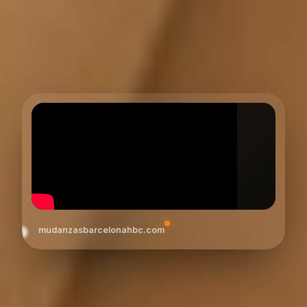
mudanzasbarcelonahbc.com