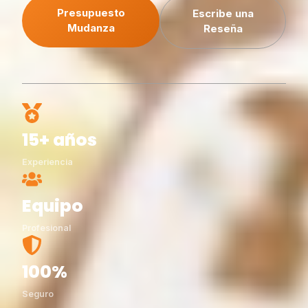
Presupuesto
Escribe una
Mudanza
Reseña
15+ años
Experiencia
Equipo
Profesional
100%
Seguro