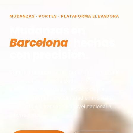
MUDANZAS · PORTES · PLATAFORMA ELEVADORA
Mudanzas en
Barcelona
, hechas
con precisión.
Somos una empresa de mudanzas constituida
en Barcelona, especializada en traslados y
plataformas elevadoras, reconocida por
nuestra experiencia y seriedad en montaje,
desmontaje y transporte a nivel nacional e
internacional.