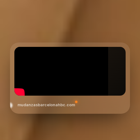
mudanzasbarcelonahbc.com