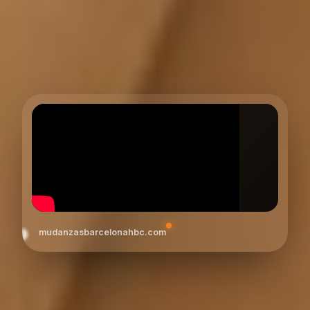
mudanzasbarcelonahbc.com