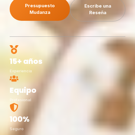
Presupuesto
Escribe una
Mudanza
Reseña
15+ años
Experiencia
Equipo
Profesional
100%
Seguro