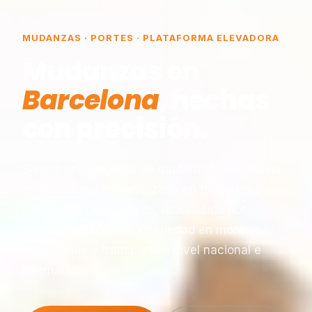
MUDANZAS · PORTES · PLATAFORMA ELEVADORA
Mudanzas en
Barcelona
, hechas
con precisión.
Somos una empresa de mudanzas constituida
en Barcelona, especializada en traslados y
plataformas elevadoras, reconocida por
nuestra experiencia y seriedad en montaje,
desmontaje y transporte a nivel nacional e
internacional.