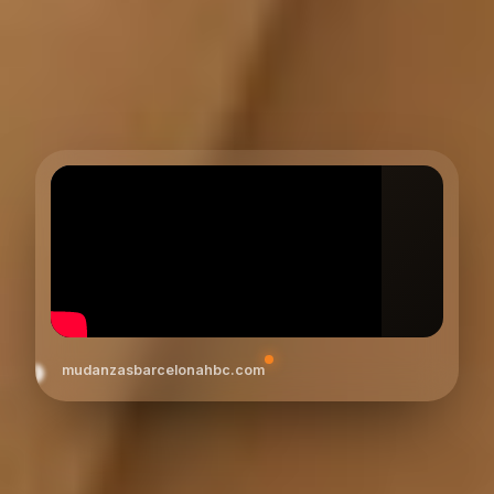
mudanzasbarcelonahbc.com