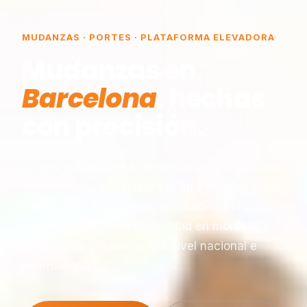
MUDANZAS · PORTES · PLATAFORMA ELEVADORA
Mudanzas en
Barcelona
, hechas
con precisión.
Somos una empresa de mudanzas constituida
en Barcelona, especializada en traslados y
plataformas elevadoras, reconocida por
nuestra experiencia y seriedad en montaje,
desmontaje y transporte a nivel nacional e
internacional.