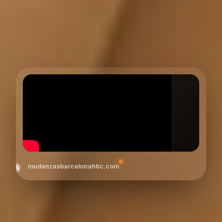
mudanzasbarcelonahbc.com