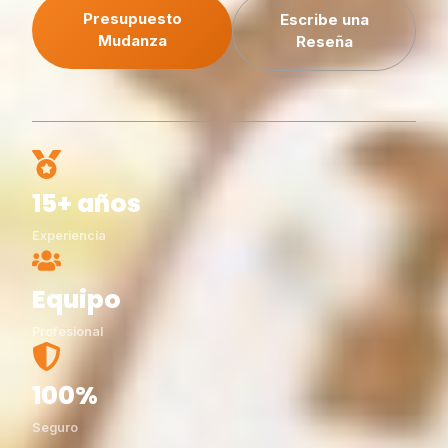
Presupuesto
Escribe una
Mudanza
Reseña
15+ años
Experiencia
Equipo
Profesional
100%
Seguro