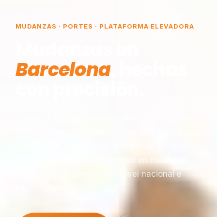
MUDANZAS · PORTES · PLATAFORMA ELEVADORA
Mudanzas en
Barcelona
, hechas
con precisión.
Somos una empresa de mudanzas constituida
en Barcelona, especializada en traslados y
plataformas elevadoras, reconocida por
nuestra experiencia y seriedad en montaje,
desmontaje y transporte a nivel nacional e
internacional.