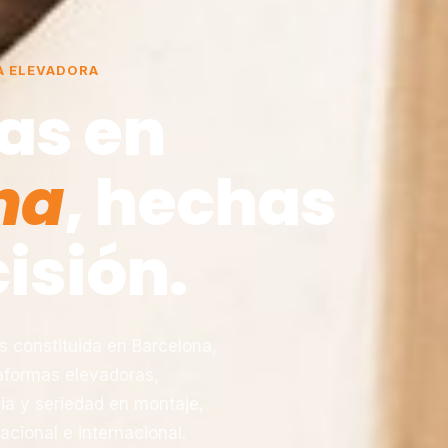
A ELEVADORA
as en
na
, hechas
isión.
constituida en Barcelona,
taformas elevadoras,
ia y seriedad en montaje,
acional e internacional.