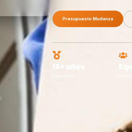
Presupuesto Mudanza
15+ años
Equ
Experiencia
Profesi