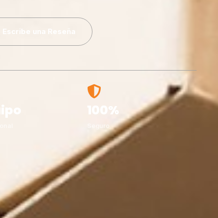
Escribe una Reseña
ipo
100%
onal
Seguro