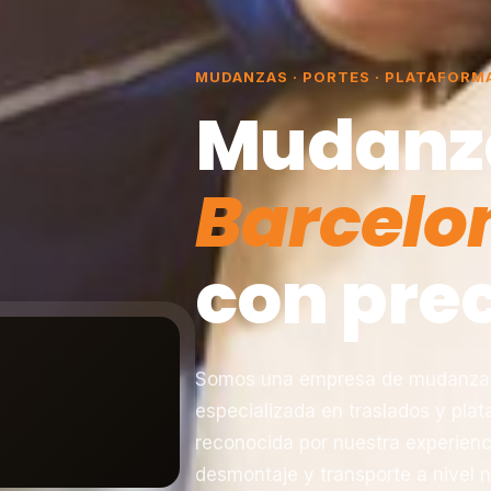
MUDANZAS · PORTES · PLATAFORM
Mudanz
Barcelo
con prec
Somos una empresa de mudanzas 
especializada en traslados y pla
reconocida por nuestra experienc
desmontaje y transporte a nivel n