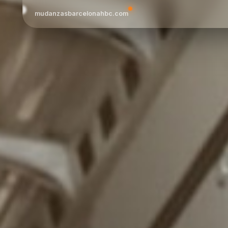
mudanzasbarcelonahbc.com