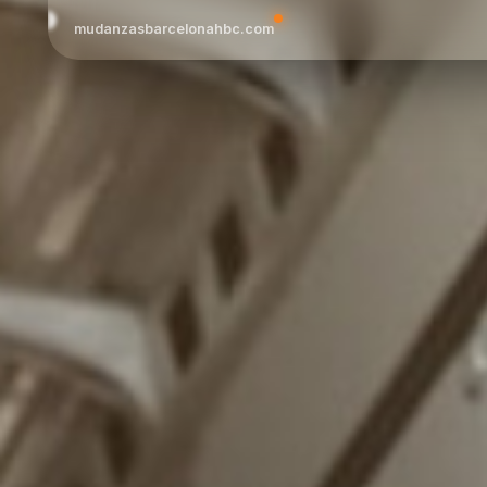
mudanzasbarcelonahbc.com