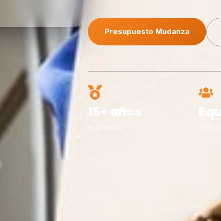
Presupuesto Mudanza
15+ años
Equ
Experiencia
Profesi