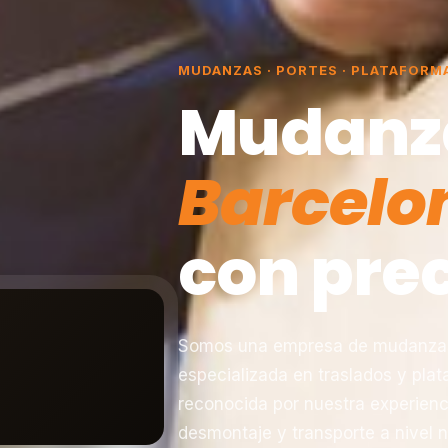
MUDANZAS · PORTES · PLATAFORM
Mudanz
Barcelo
con prec
Somos una empresa de mudanzas 
especializada en traslados y pla
reconocida por nuestra experienc
desmontaje y transporte a nivel n