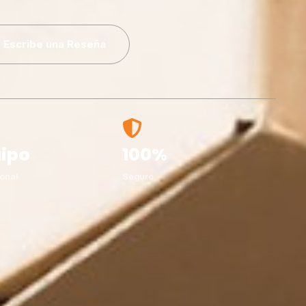
Escribe una Reseña
ipo
100%
onal
Seguro