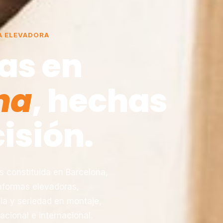
A ELEVADORA
as en
na
, hechas
isión.
constituida en Barcelona,
taformas elevadoras,
ia y seriedad en montaje,
acional e internacional.