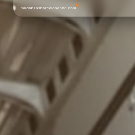
mudanzasbarcelonahbc.com