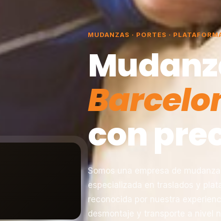
MUDANZAS · PORTES · PLATAFORM
Mudanz
Barcelo
con prec
Somos una empresa de mudanzas 
especializada en traslados y pla
reconocida por nuestra experienc
desmontaje y transporte a nivel n