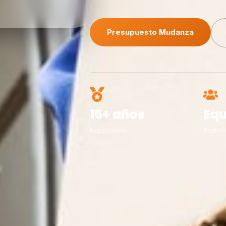
Presupuesto Mudanza
15+ años
Equ
Experiencia
Profesi