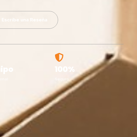
Escribe una Reseña
ipo
100%
onal
Seguro