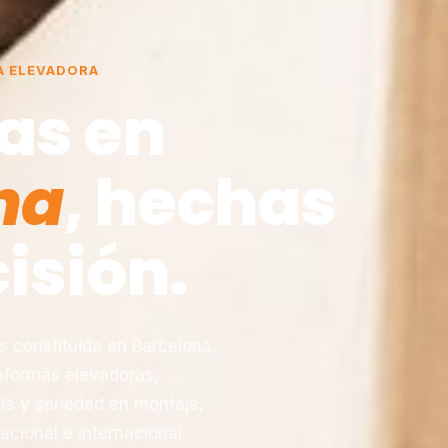
A ELEVADORA
as en
na
, hechas
isión.
constituida en Barcelona,
taformas elevadoras,
ia y seriedad en montaje,
acional e internacional.