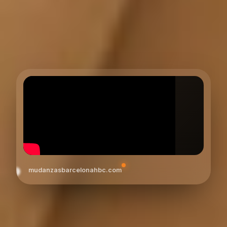
mudanzasbarcelonahbc.com