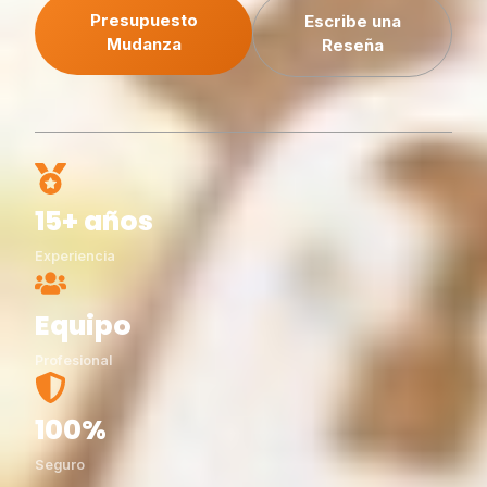
Presupuesto
Escribe una
Mudanza
Reseña
15+ años
Experiencia
Equipo
Profesional
100%
Seguro