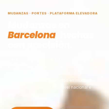
MUDANZAS · PORTES · PLATAFORMA ELEVADORA
Mudanzas en
Barcelona
, hechas
con precisión.
Somos una empresa de mudanzas constituida
en Barcelona, especializada en traslados y
plataformas elevadoras, reconocida por
nuestra experiencia y seriedad en montaje,
desmontaje y transporte a nivel nacional e
internacional.