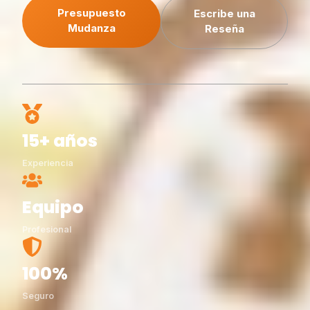
Presupuesto
Escribe una
Mudanza
Reseña
15+ años
Experiencia
Equipo
Profesional
100%
Seguro