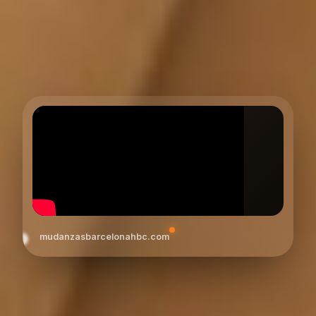
mudanzasbarcelonahbc.com