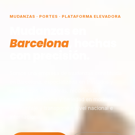
MUDANZAS · PORTES · PLATAFORMA ELEVADORA
Mudanzas en
Barcelona
, hechas
con precisión.
Somos una empresa de mudanzas constituida
en Barcelona, especializada en traslados y
plataformas elevadoras, reconocida por
nuestra experiencia y seriedad en montaje,
desmontaje y transporte a nivel nacional e
internacional.