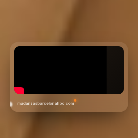
mudanzasbarcelonahbc.com