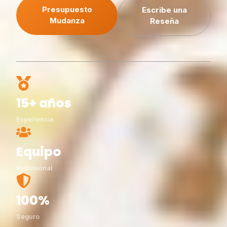
Presupuesto
Escribe una
Mudanza
Reseña
15+ años
Experiencia
Equipo
Profesional
100%
Seguro