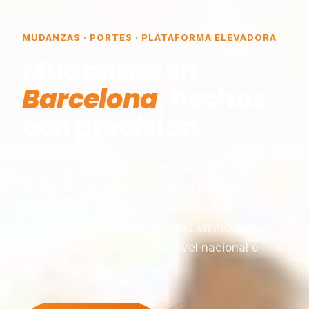
MUDANZAS · PORTES · PLATAFORMA ELEVADORA
Mudanzas en
Barcelona
, hechas
con precisión.
Somos una empresa de mudanzas constituida
en Barcelona, especializada en traslados y
plataformas elevadoras, reconocida por
nuestra experiencia y seriedad en montaje,
desmontaje y transporte a nivel nacional e
internacional.