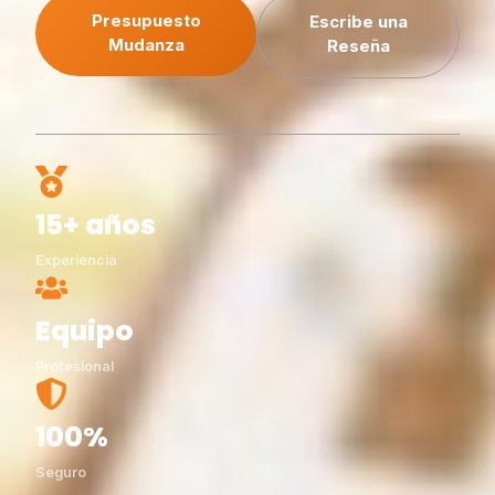
Presupuesto
Escribe una
Mudanza
Reseña
15+ años
Experiencia
Equipo
Profesional
100%
Seguro