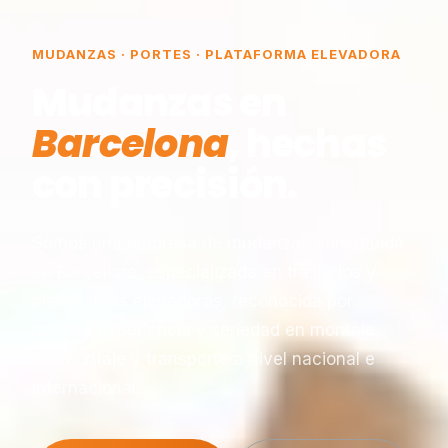
MUDANZAS · PORTES · PLATAFORMA ELEVADORA
Mudanzas en
Barcelona
, hechas
con precisión.
Somos una empresa de mudanzas constituida
en Barcelona, especializada en traslados y
plataformas elevadoras, reconocida por
nuestra experiencia y seriedad en montaje,
desmontaje y transporte a nivel nacional e
internacional.