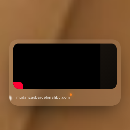
mudanzasbarcelonahbc.com