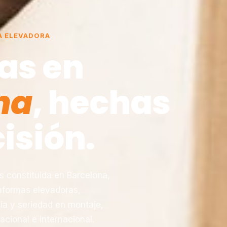
A ELEVADORA
as en
na
, hechas
isión.
constituida en Barcelona,
taformas elevadoras,
ia y seriedad en montaje,
acional e internacional.