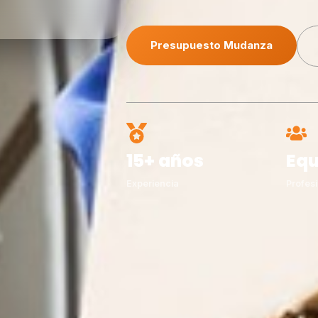
Presupuesto Mudanza
15+ años
Equ
Experiencia
Profesi