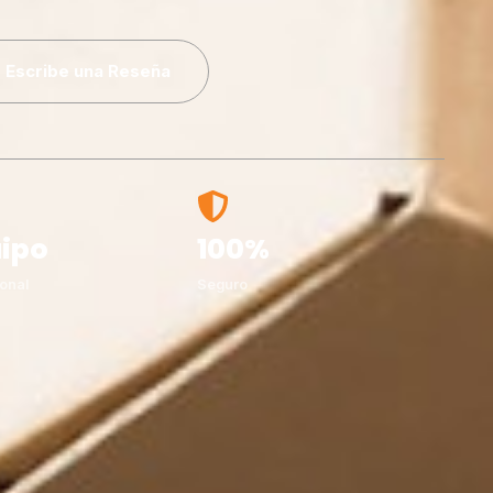
Escribe una Reseña
ipo
100%
onal
Seguro