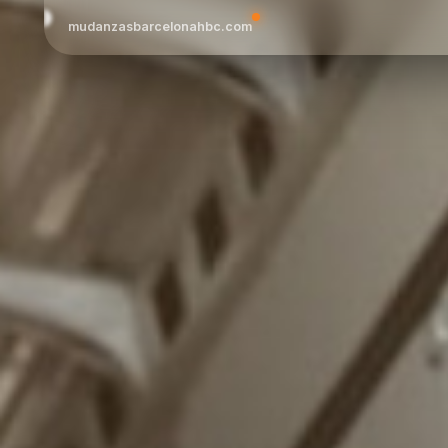
mudanzasbarcelonahbc.com