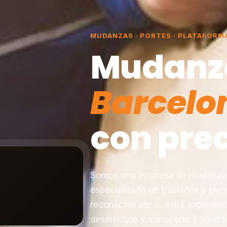
MUDANZAS · PORTES · PLATAFORM
Mudanz
Barcelo
con prec
Somos una empresa de mudanzas 
especializada en traslados y pla
reconocida por nuestra experienc
desmontaje y transporte a nivel n