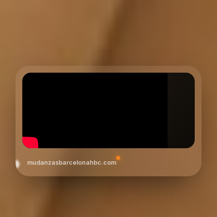
mudanzasbarcelonahbc.com