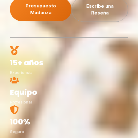
Presupuesto
Escribe una
Mudanza
Reseña
15+ años
Experiencia
Equipo
Profesional
100%
Seguro