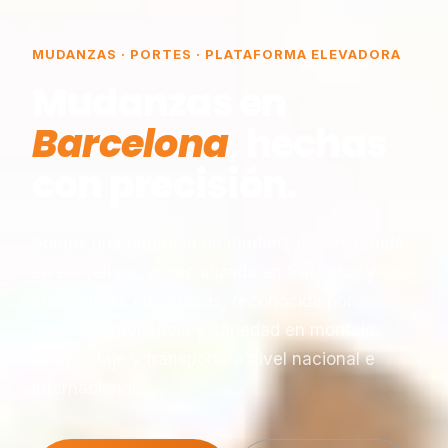
MUDANZAS · PORTES · PLATAFORMA ELEVADORA
Mudanzas en
Barcelona
, hechas
con precisión.
Somos una empresa de mudanzas constituida
en Barcelona, especializada en traslados y
plataformas elevadoras, reconocida por
nuestra experiencia y seriedad en montaje,
desmontaje y transporte a nivel nacional e
internacional.