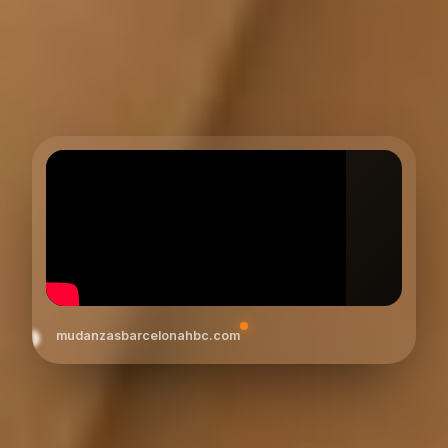
mudanzasbarcelonahbc.com