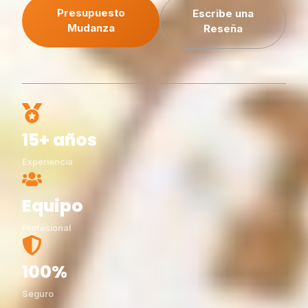
Presupuesto
Escribe una
Mudanza
Reseña
15+ años
Experiencia
Equipo
Profesional
100%
Seguro