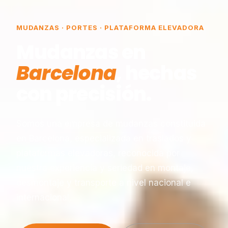
MUDANZAS · PORTES · PLATAFORMA ELEVADORA
Mudanzas en
Barcelona
, hechas
con precisión.
Somos una empresa de mudanzas constituida
en Barcelona, especializada en traslados y
plataformas elevadoras, reconocida por
nuestra experiencia y seriedad en montaje,
desmontaje y transporte a nivel nacional e
internacional.