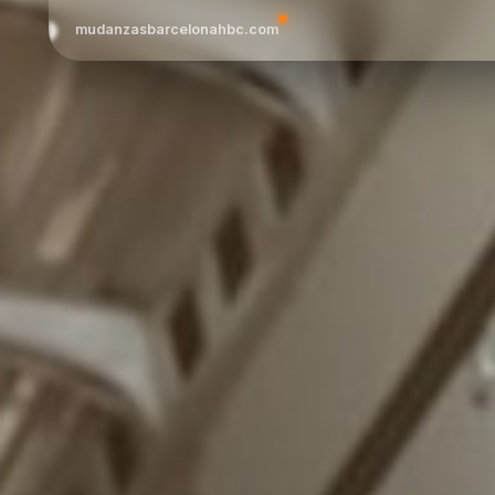
mudanzasbarcelonahbc.com