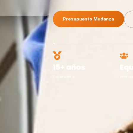
Presupuesto Mudanza
15+ años
Equ
Experiencia
Profesi