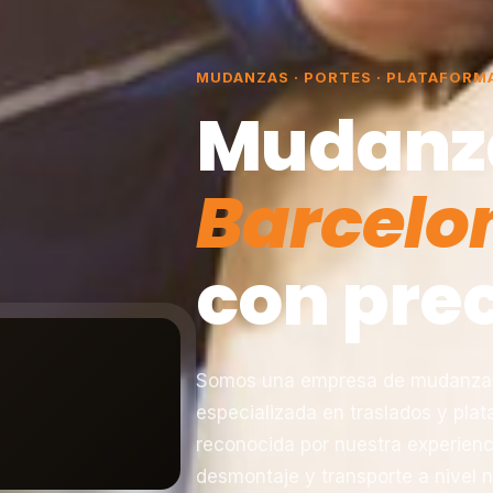
MUDANZAS · PORTES · PLATAFORM
Mudanz
Barcelo
con prec
Somos una empresa de mudanzas 
especializada en traslados y pla
reconocida por nuestra experienc
desmontaje y transporte a nivel n