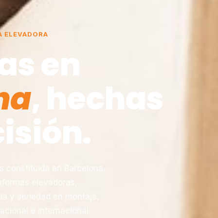
A ELEVADORA
as en
na
, hechas
isión.
constituida en Barcelona,
taformas elevadoras,
ia y seriedad en montaje,
acional e internacional.