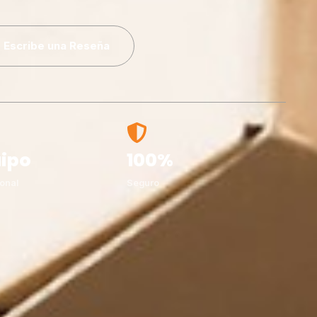
Escribe una Reseña
ipo
100%
onal
Seguro