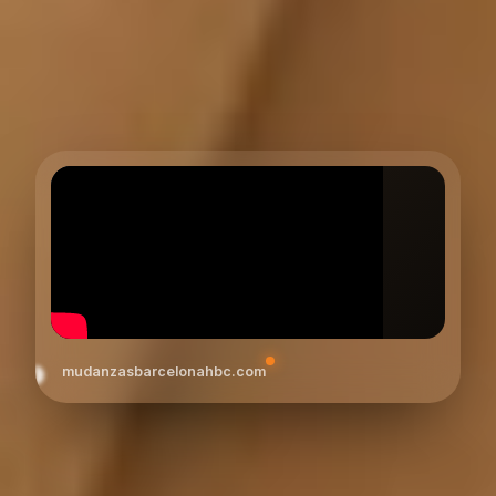
mudanzasbarcelonahbc.com