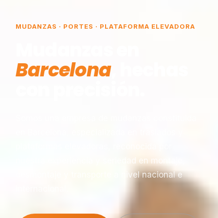
MUDANZAS · PORTES · PLATAFORMA ELEVADORA
Mudanzas en
Barcelona
, hechas
con precisión.
Somos una empresa de mudanzas constituida
en Barcelona, especializada en traslados y
plataformas elevadoras, reconocida por
nuestra experiencia y seriedad en montaje,
desmontaje y transporte a nivel nacional e
internacional.