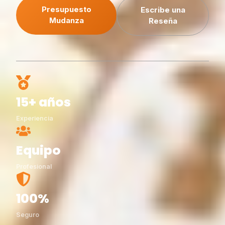
Presupuesto
Escribe una
Mudanza
Reseña
15+ años
Experiencia
Equipo
Profesional
100%
Seguro