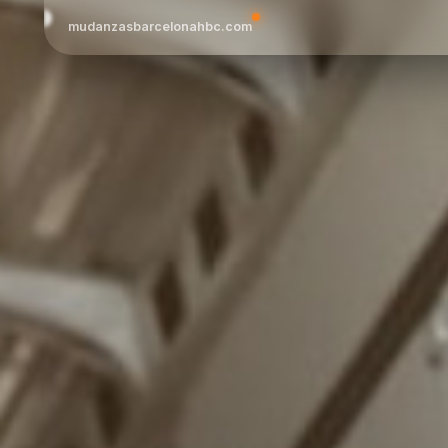
mudanzasbarcelonahbc.com