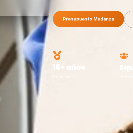
Presupuesto Mudanza
15+ años
Equ
Experiencia
Profesi