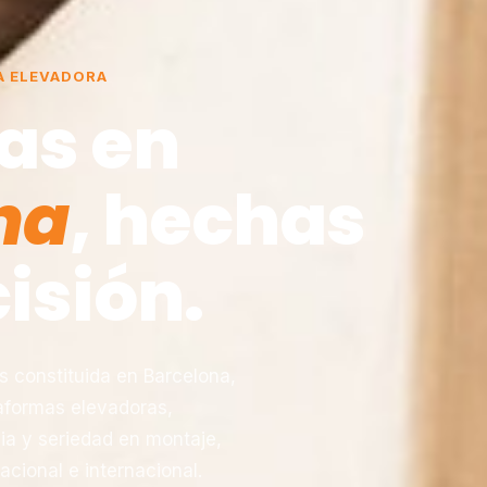
A ELEVADORA
as en
na
, hechas
isión.
constituida en Barcelona,
taformas elevadoras,
ia y seriedad en montaje,
acional e internacional.