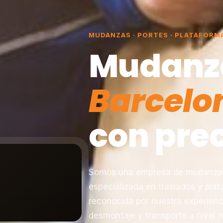
MUDANZAS · PORTES · PLATAFORM
Mudanz
Barcelo
con prec
Somos una empresa de mudanzas 
especializada en traslados y pla
reconocida por nuestra experienc
desmontaje y transporte a nivel n