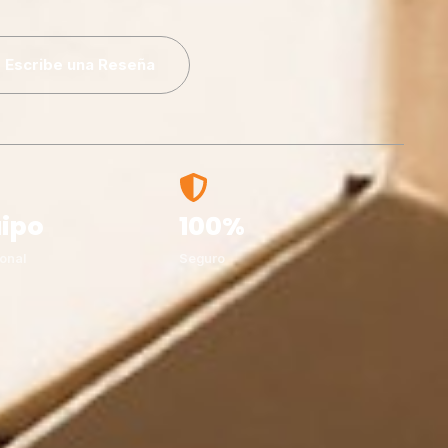
Escribe una Reseña
ipo
100%
onal
Seguro