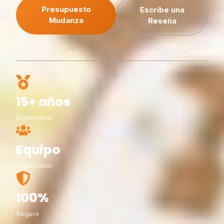
Presupuesto
Escribe una
Mudanza
Reseña
15+ años
Experiencia
Equipo
Profesional
100%
Seguro