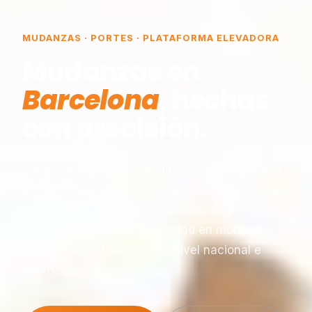
MUDANZAS · PORTES · PLATAFORMA ELEVADORA
Mudanzas en
Barcelona
, hechas
con precisión.
Somos una empresa de mudanzas constituida
en Barcelona, especializada en traslados y
plataformas elevadoras, reconocida por
nuestra experiencia y seriedad en montaje,
desmontaje y transporte a nivel nacional e
internacional.