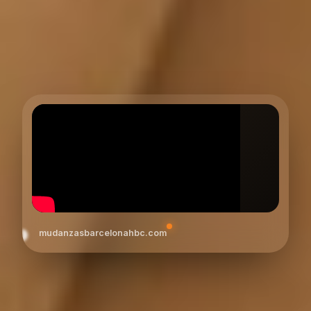
mudanzasbarcelonahbc.com