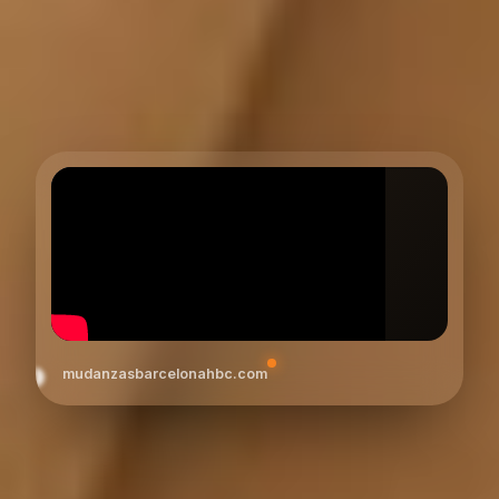
mudanzasbarcelonahbc.com