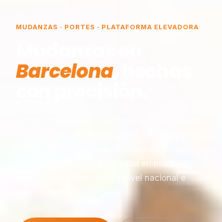
MUDANZAS · PORTES · PLATAFORMA ELEVADORA
Mudanzas en
Barcelona
, hechas
con precisión.
Somos una empresa de mudanzas constituida
en Barcelona, especializada en traslados y
plataformas elevadoras, reconocida por
nuestra experiencia y seriedad en montaje,
desmontaje y transporte a nivel nacional e
internacional.