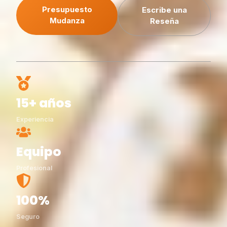
Presupuesto
Escribe una
Mudanza
Reseña
15+ años
Experiencia
Equipo
Profesional
100%
Seguro