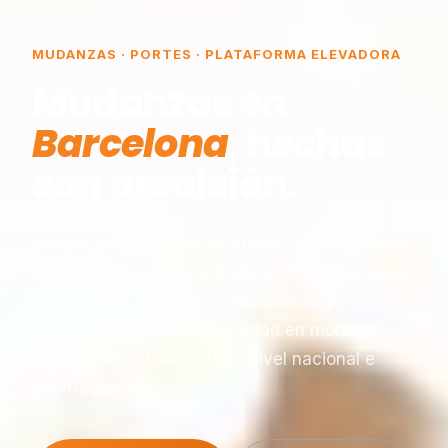
MUDANZAS · PORTES · PLATAFORMA ELEVADORA
Mudanzas en
Barcelona
, hechas
con precisión.
Somos una empresa de mudanzas constituida
en Barcelona, especializada en traslados y
plataformas elevadoras, reconocida por
nuestra experiencia y seriedad en montaje,
desmontaje y transporte a nivel nacional e
internacional.