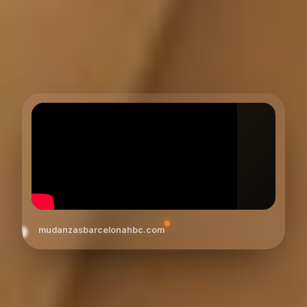
mudanzasbarcelonahbc.com