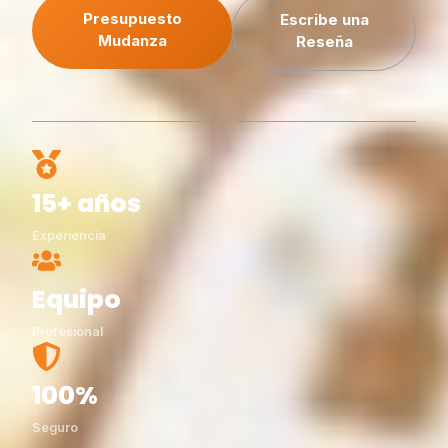
Presupuesto
Escribe una
Mudanza
Reseña
15+ años
Experiencia
Equipo
Profesional
100%
Seguro