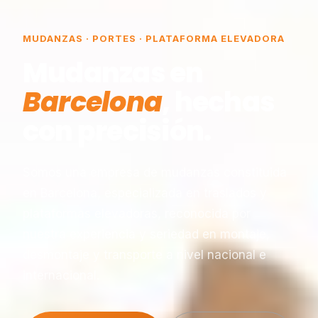
MUDANZAS · PORTES · PLATAFORMA ELEVADORA
Mudanzas en
Barcelona
, hechas
con precisión.
Somos una empresa de mudanzas constituida
en Barcelona, especializada en traslados y
plataformas elevadoras, reconocida por
nuestra experiencia y seriedad en montaje,
desmontaje y transporte a nivel nacional e
internacional.