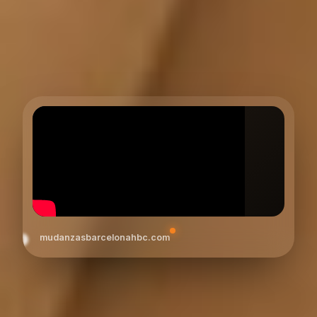
mudanzasbarcelonahbc.com