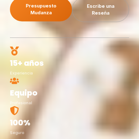
Presupuesto
Escribe una
Mudanza
Reseña
15+ años
Experiencia
Equipo
Profesional
100%
Seguro