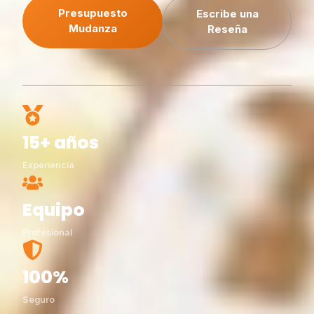
Presupuesto
Escribe una
Mudanza
Reseña
15+ años
Experiencia
Equipo
Profesional
100%
Seguro