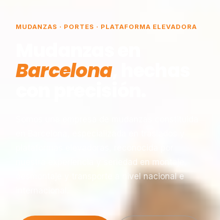
MUDANZAS · PORTES · PLATAFORMA ELEVADORA
Mudanzas en
Barcelona
, hechas
con precisión.
Somos una empresa de mudanzas constituida
en Barcelona, especializada en traslados y
plataformas elevadoras, reconocida por
nuestra experiencia y seriedad en montaje,
desmontaje y transporte a nivel nacional e
internacional.