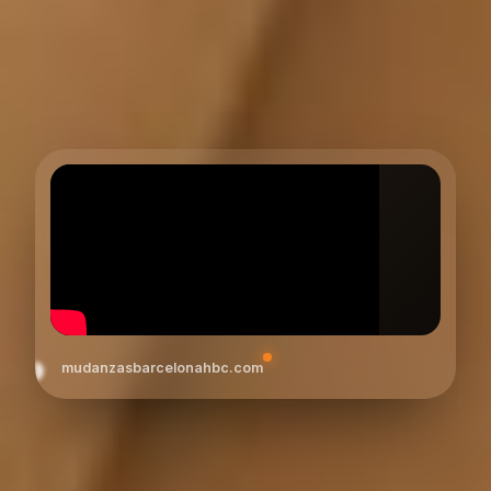
mudanzasbarcelonahbc.com