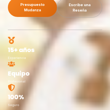
Presupuesto
Escribe una
Mudanza
Reseña
15+ años
Experiencia
Equipo
Profesional
100%
Seguro