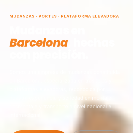
MUDANZAS · PORTES · PLATAFORMA ELEVADORA
Mudanzas en
Barcelona
, hechas
con precisión.
Somos una empresa de mudanzas constituida
en Barcelona, especializada en traslados y
plataformas elevadoras, reconocida por
nuestra experiencia y seriedad en montaje,
desmontaje y transporte a nivel nacional e
internacional.